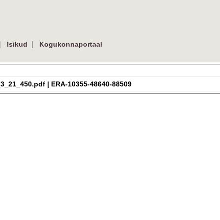
|
|
Isikud
Kogukonnaportaal
ra_h_3_21_450.pdf | ERA-10355-48640-88509