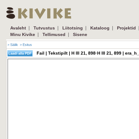
|
|
|
|
Avaleht
Tutvustus
Liitotsing
Kataloog
Projektid
|
|
Minu Kivike
Tellimused
Sisene
> Säilik
> Esitus
Fail | Tekstipilt | H III 21, 898·H III 21, 899 | e