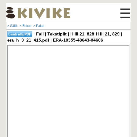
☰
> Säilik
> Esitus
> Palad
Fail | Tekstipilt | H III 21, 828·H III 21, 829 |
era_h_3_21_415.pdf | ERA-10355-48643-04606