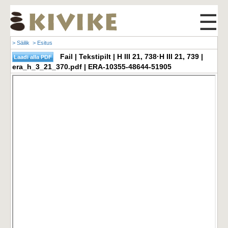
☰
> Säilik
> Esitus
Fail | Tekstipilt | H III 21, 738·H III 21, 739 |
era_h_3_21_370.pdf | ERA-10355-48644-51905