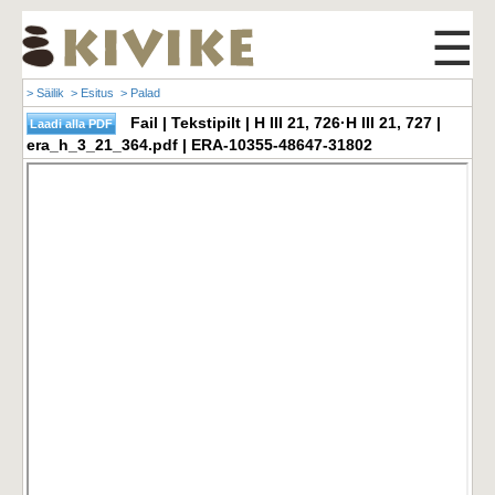
☰
> Säilik
> Esitus
> Palad
Fail | Tekstipilt | H III 21, 726·H III 21, 727 |
era_h_3_21_364.pdf | ERA-10355-48647-31802