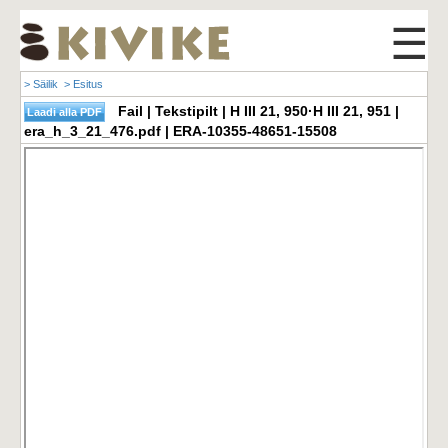
☰
> Säilik
> Esitus
Fail | Tekstipilt | H III 21, 950·H III 21, 951 |
era_h_3_21_476.pdf | ERA-10355-48651-15508