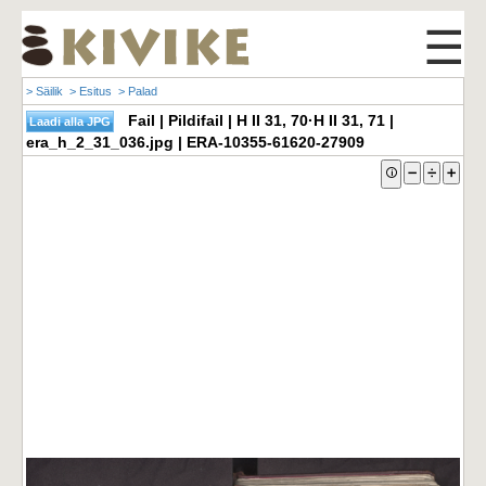
☰
> Säilik
> Esitus
> Palad
Fail | Pildifail | H II 31, 70·H II 31, 71 |
era_h_2_31_036.jpg | ERA-10355-61620-27909