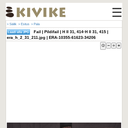
☰
> Säilik
> Esitus
> Pala
Fail | Pildifail | H II 31, 414·H II 31, 415 |
era_h_2_31_211.jpg | ERA-10355-61623-34206