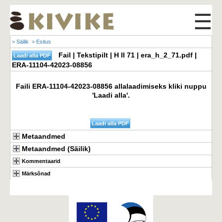
☰
> Säilik
> Esitus
Fail | Tekstipilt | H II 71 | era_h_2_71.pdf |
ERA-11104-42023-08856
Faili ERA-11104-42023-08856 allalaadimiseks kliki nuppu
'Laadi alla'.
Metaandmed
Metaandmed (Säilik)
Kommentaarid
Märksõnad