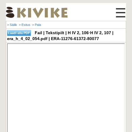
☰
> Säilik
> Esitus
> Pala
Fail | Tekstipilt | H IV 2, 106·H IV 2, 107 |
era_h_4_02_054.pdf | ERA-11276-61372-80077