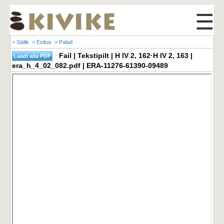
☰
> Säilik
> Esitus
> Palad
Fail | Tekstipilt | H IV 2, 162·H IV 2, 163 |
era_h_4_02_082.pdf | ERA-11276-61390-09489