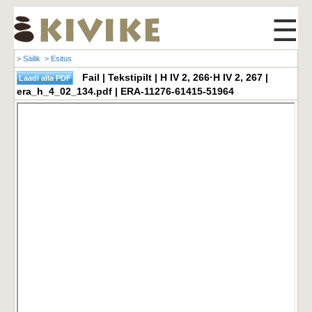
☰
> Säilik
> Esitus
Fail | Tekstipilt | H IV 2, 266·H IV 2, 267 |
era_h_4_02_134.pdf | ERA-11276-61415-51964