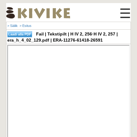
☰
> Säilik
> Esitus
Fail | Tekstipilt | H IV 2, 256·H IV 2, 257 |
era_h_4_02_129.pdf | ERA-11276-61418-26591