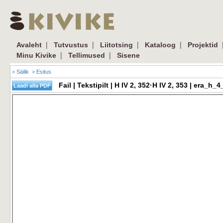
|
|
|
|
Avaleht
Tutvustus
Liitotsing
Kataloog
Projektid
|
|
Minu Kivike
Tellimused
Sisene
> Säilik
> Esitus
Fail | Tekstipilt | H IV 2, 352·H IV 2, 353 | era_