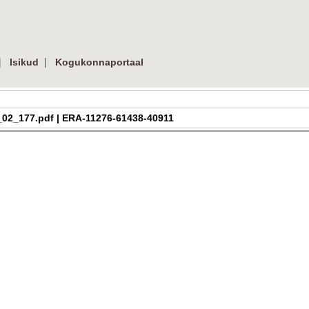
|
|
Isikud
Kogukonnaportaal
h_4_02_177.pdf | ERA-11276-61438-40911