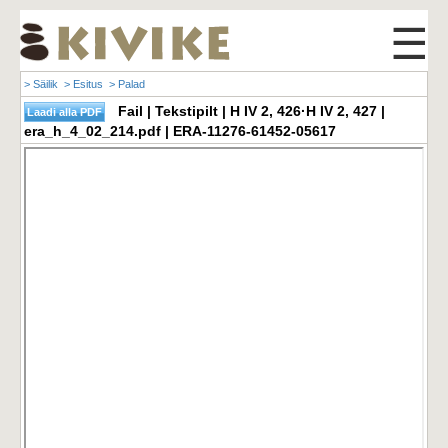
☰
> Säilik
> Esitus
> Palad
Fail | Tekstipilt | H IV 2, 426·H IV 2, 427 |
era_h_4_02_214.pdf | ERA-11276-61452-05617