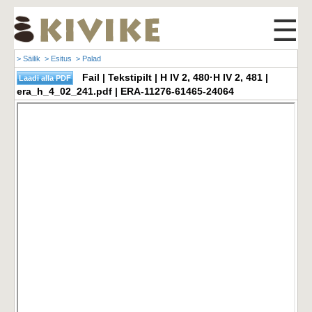
☰
> Säilik
> Esitus
> Palad
Fail | Tekstipilt | H IV 2, 480·H IV 2, 481 |
era_h_4_02_241.pdf | ERA-11276-61465-24064