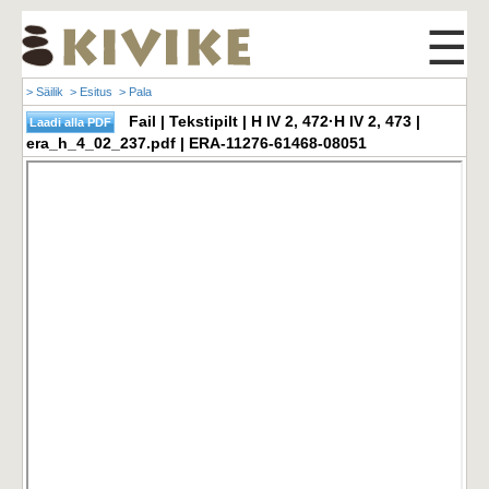
☰
> Säilik
> Esitus
> Pala
Fail | Tekstipilt | H IV 2, 472·H IV 2, 473 |
era_h_4_02_237.pdf | ERA-11276-61468-08051