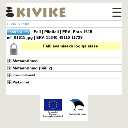
☰
> Säilik
> Esitus
Fail | Pildifail | ERA, Foto 1615 |
mf_01615.jpg | ERA-15340-49110-11729
Faili avamiseks logige sisse
Metaandmed
Metaandmed (Säilik)
Kommentaarid
Märksõnad