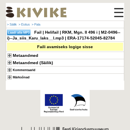
☰
> Säilik
> Esitus
> Pala
Fail | Helifail | RKM, Mgn. II 496 i | M2-0496--
i)--Ja_siis_Karu_laks__l.mp3 | ERA-17174-52045-82784
Faili avamiseks logige sisse
Metaandmed
Metaandmed (Säilik)
Kommentaarid
Märksõnad