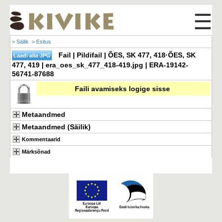
☰
> Säilik
> Esitus
Fail | Pildifail | ÕES, SK 477, 418·ÕES, SK
477, 419 | era_oes_sk_477_418-419.jpg | ERA-19142-
56741-87688
Faili avamiseks logige sisse
Metaandmed
Metaandmed (Säilik)
Kommentaarid
Märksõnad