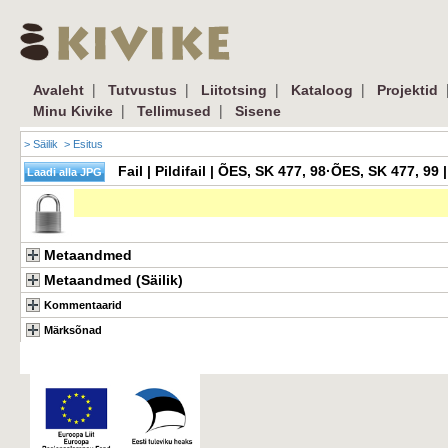
|
|
|
|
Avaleht
Tutvustus
Liitotsing
Kataloog
Projektid
|
|
Minu Kivike
Tellimused
Sisene
> Säilik
> Esitus
Fail | Pildifail | ÕES, SK 477, 98·ÕES, SK 477, 
Metaandmed
Metaandmed (Säilik)
Kommentaarid
Märksõnad