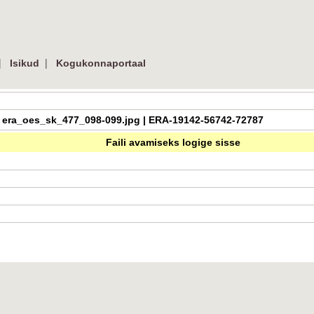
|
|
Isikud
Kogukonnaportaal
99 | era_oes_sk_477_098-099.jpg | ERA-19142-56742-72787
Faili avamiseks logige sisse