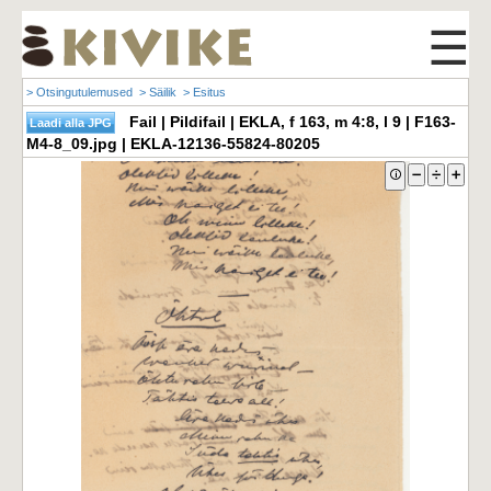
☰
> Otsingutulemused
> Säilik
> Esitus
Fail | Pildifail | EKLA, f 163, m 4:8, l 9 | F163-
M4-8_09.jpg | EKLA-12136-55824-80205