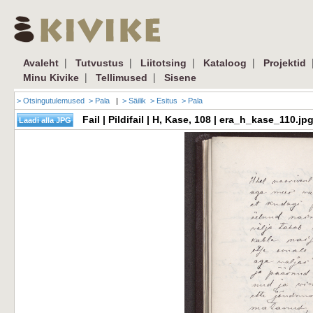
|
|
|
|
Avaleht
Tutvustus
Liitotsing
Kataloog
Projektid
|
|
Minu Kivike
Tellimused
Sisene
> Otsingutulemused
> Pala
|
> Säilik
> Esitus
> Pala
Fail | Pildifail | H, Kase, 108 | era_h_kase_110.