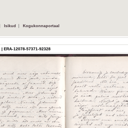
|
|
Isikud
Kogukonnaportaal
jpg | ERA-12078-57371-92328