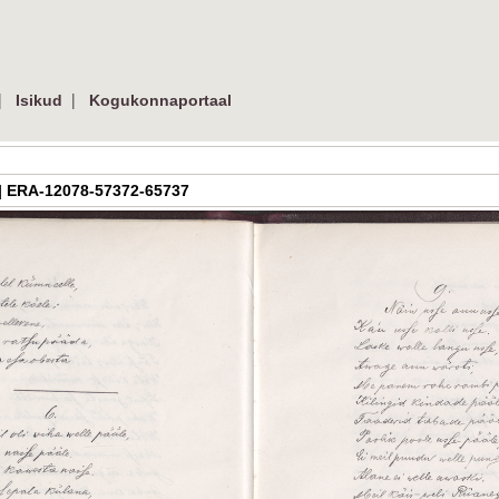
|
|
Isikud
Kogukonnaportaal
pg | ERA-12078-57372-65737