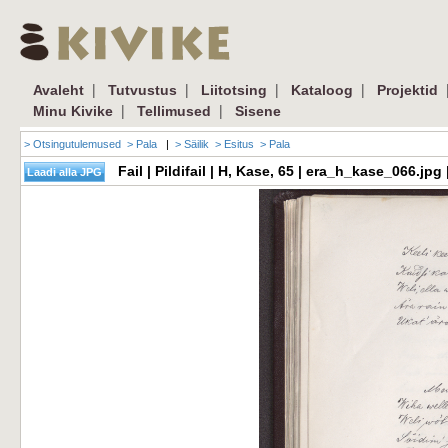
|
|
|
|
Avaleht
Tutvustus
Liitotsing
Kataloog
Projektid
|
|
Minu Kivike
Tellimused
Sisene
> Otsingutulemused
> Pala
|
> Säilik
> Esitus
> Pala
Fail | Pildifail | H, Kase, 65 | era_h_kase_066.j