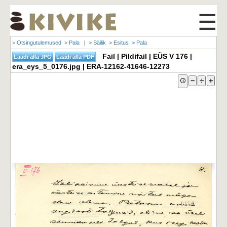
☰
> Otsingutulemused
> Pala
|
> Säilik
> Esitus
> Pala
Fail | Pildifail | EÜS V 176 |
era_eys_5_0176.jpg | ERA-12162-41646-12273