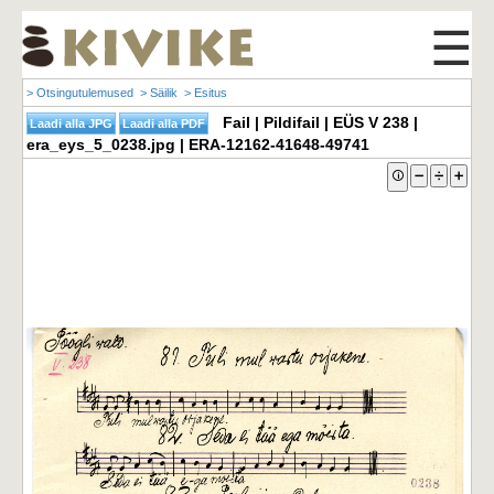
☰
> Otsingutulemused
> Säilik
> Esitus
Fail | Pildifail | EÜS V 238 |
era_eys_5_0238.jpg | ERA-12162-41648-49741