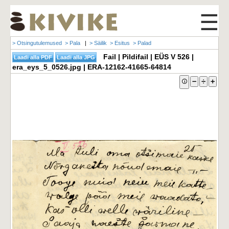
☰
> Otsingutulemused
> Pala
|
> Säilik
> Esitus
> Palad
Fail | Pildifail | EÜS V 526 |
era_eys_5_0526.jpg | ERA-12162-41665-64814