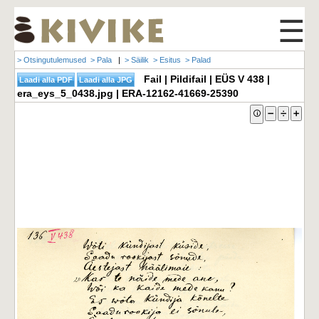
☰
> Otsingutulemused
> Pala
|
> Säilik
> Esitus
> Palad
Fail | Pildifail | EÜS V 438 |
era_eys_5_0438.jpg | ERA-12162-41669-25390