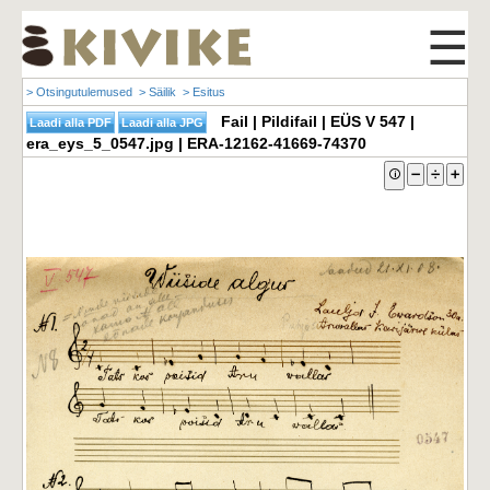
☰
> Otsingutulemused
> Säilik
> Esitus
Fail | Pildifail | EÜS V 547 |
era_eys_5_0547.jpg | ERA-12162-41669-74370