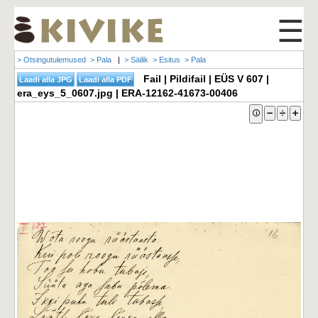
☰
> Otsingutulemused
> Pala
|
> Säilik
> Esitus
> Pala
Fail | Pildifail | EÜS V 607 |
era_eys_5_0607.jpg | ERA-12162-41673-00406