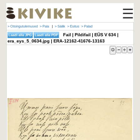
☰
> Otsingutulemused
> Pala
|
> Säilik
> Esitus
> Palad
Fail | Pildifail | EÜS V 634 |
era_eys_5_0634.jpg | ERA-12162-41676-13163