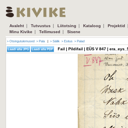
|
|
|
|
Avaleht
Tutvustus
Liitotsing
Kataloog
Projektid
|
|
Minu Kivike
Tellimused
Sisene
> Otsingutulemused
> Pala
|
> Säilik
> Esitus
> Palad
Fail | Pildifail | EÜS V 847 | era_e