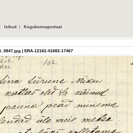
|
|
Isikud
Kogukonnaportaal
ys_5_0847.jpg | ERA-12162-41682-17467