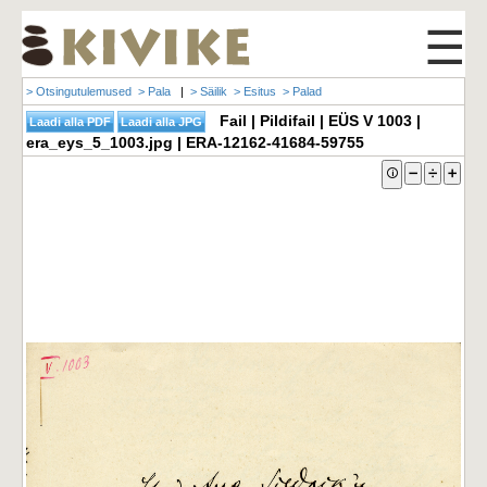
☰
> Otsingutulemused
> Pala
|
> Säilik
> Esitus
> Palad
Fail | Pildifail | EÜS V 1003 |
era_eys_5_1003.jpg | ERA-12162-41684-59755