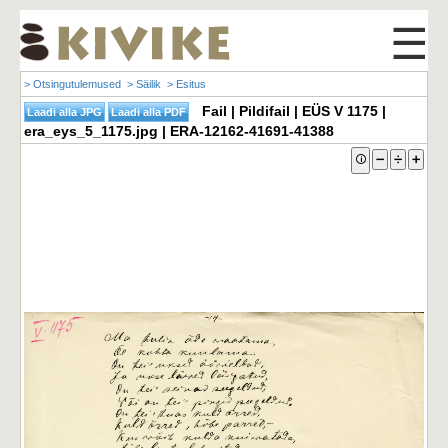
☰
> Otsingutulemused
> Säilik
> Esitus
Fail | Pildifail | EÜS V 1175 |
era_eys_5_1175.jpg | ERA-12162-41691-41388