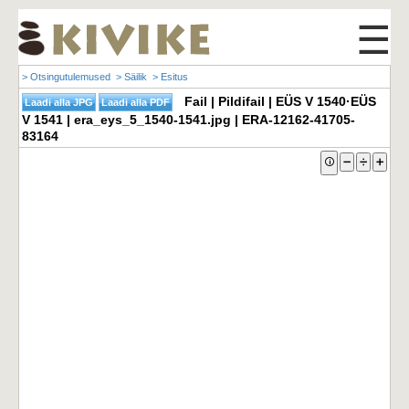
☰
> Otsingutulemused
> Säilik
> Esitus
Fail | Pildifail | EÜS V 1540·EÜS
V 1541 | era_eys_5_1540-1541.jpg | ERA-12162-41705-
83164