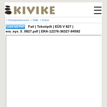
☰
> Otsingutulemused
> Säilik
> Esitus
Fail | Tekstipilt | EÜS V 827 |
era_eys_5_0827.pdf | ERA-12276-36327-84592