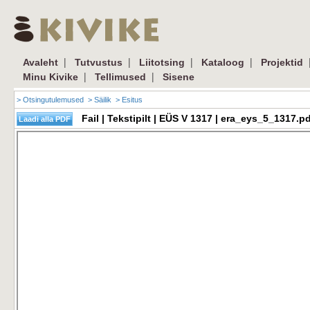
|
|
|
|
Avaleht
Tutvustus
Liitotsing
Kataloog
Projektid
|
|
Minu Kivike
Tellimused
Sisene
> Otsingutulemused
> Säilik
> Esitus
Fail | Tekstipilt | EÜS V 1317 | era_eys_5_1317.