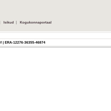
|
|
Isikud
Kogukonnaportaal
pdf | ERA-12276-36355-46874