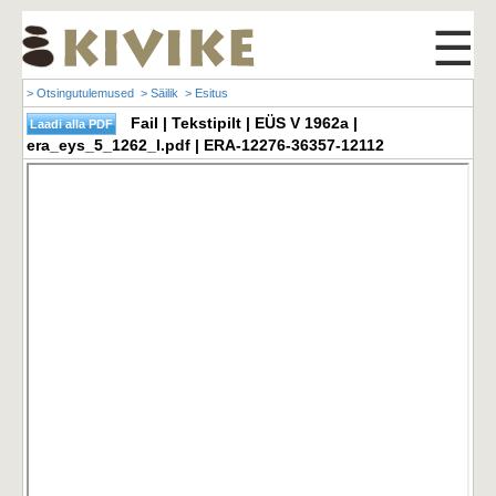
☰
> Otsingutulemused
> Säilik
> Esitus
Fail | Tekstipilt | EÜS V 1962a |
era_eys_5_1262_I.pdf | ERA-12276-36357-12112