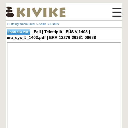
☰
> Otsingutulemused
> Säilik
> Esitus
Fail | Tekstipilt | EÜS V 1403 |
era_eys_5_1403.pdf | ERA-12276-36361-06688