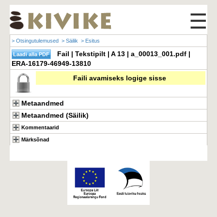
☰
> Otsingutulemused
> Säilik
> Esitus
Fail | Tekstipilt | A 13 | a_00013_001.pdf |
ERA-16179-46949-13810
Faili avamiseks logige sisse
Metaandmed
Metaandmed (Säilik)
Kommentaarid
Märksõnad