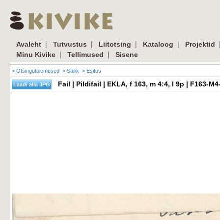
|
|
|
|
Avaleht
Tutvustus
Liitotsing
Kataloog
Projektid
|
|
Minu Kivike
Tellimused
Sisene
> Otsingutulemused
> Säilik
> Esitus
Fail | Pildifail | EKLA, f 163, m 4:4, l 9p | F163