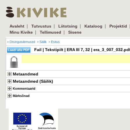
|
|
|
|
Avaleht
Tutvustus
Liitotsing
Kataloog
Projektid
|
|
Minu Kivike
Tellimused
Sisene
> Otsingutulemused
> Säilik
> Esitus
Fail | Tekstipilt | ERA III 7, 32 | era_3_007_032.
Metaandmed
Metaandmed (Säilik)
Kommentaarid
Märksõnad