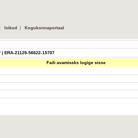
|
|
Isikud
Kogukonnaportaal
pdf | ERA-21129-56622-15707
Faili avamiseks logige sisse