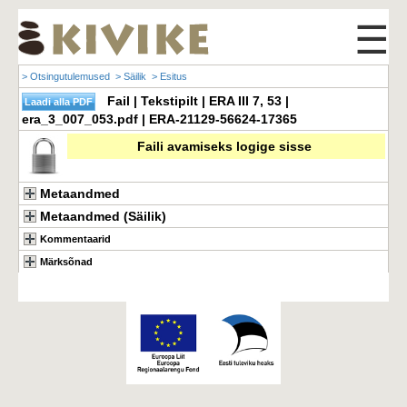
☰
> Otsingutulemused
> Säilik
> Esitus
Fail | Tekstipilt | ERA III 7, 53 |
era_3_007_053.pdf | ERA-21129-56624-17365
Faili avamiseks logige sisse
Metaandmed
Metaandmed (Säilik)
Kommentaarid
Märksõnad