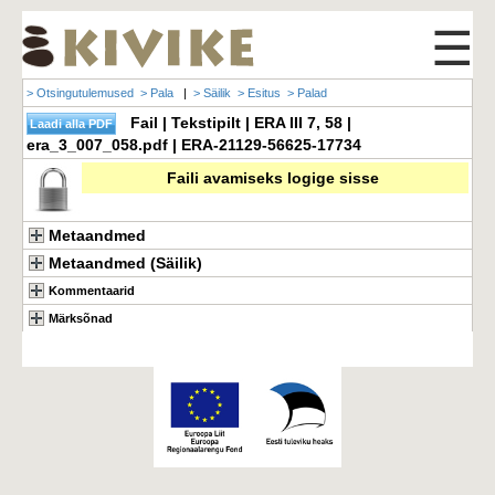
☰
> Otsingutulemused
> Pala
|
> Säilik
> Esitus
> Palad
Fail | Tekstipilt | ERA III 7, 58 |
era_3_007_058.pdf | ERA-21129-56625-17734
Faili avamiseks logige sisse
Metaandmed
Metaandmed (Säilik)
Kommentaarid
Märksõnad