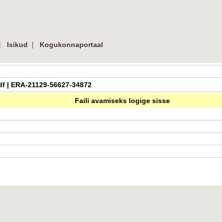
|
|
Isikud
Kogukonnaportaal
.pdf | ERA-21129-56627-34872
Faili avamiseks logige sisse