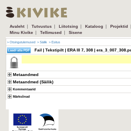
|
|
|
|
Avaleht
Tutvustus
Liitotsing
Kataloog
Projektid
|
|
Minu Kivike
Tellimused
Sisene
> Otsingutulemused
> Säilik
> Esitus
Fail | Tekstipilt | ERA III 7, 308 | era_3_007_308
Metaandmed
Metaandmed (Säilik)
Kommentaarid
Märksõnad