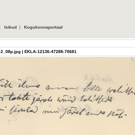
|
|
Isikud
Kogukonnaportaal
3-M3-2_08p.jpg | EKLA-12136-47288-70681