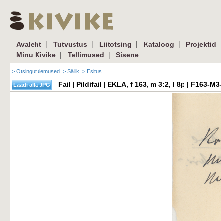
|
|
|
|
Avaleht
Tutvustus
Liitotsing
Kataloog
Projektid
|
|
Minu Kivike
Tellimused
Sisene
> Otsingutulemused
> Säilik
> Esitus
Fail | Pildifail | EKLA, f 163, m 3:2, l 8p | F16