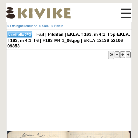
☰
> Otsingutulemused
> Säilik
> Esitus
Fail | Pildifail | EKLA, f 163, m 4:1, l 5p·EKLA,
f 163, m 4:1, l 6 | F163-M4-1_06.jpg | EKLA-12136-52106-
09853