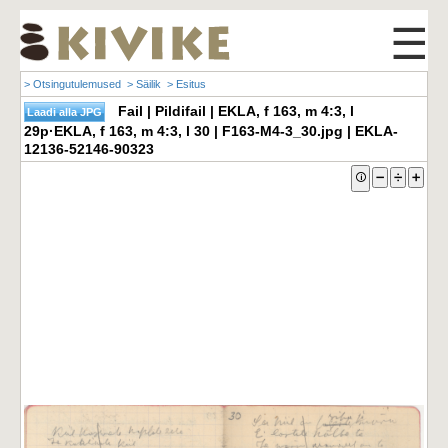
☰
> Otsingutulemused
> Säilik
> Esitus
Fail | Pildifail | EKLA, f 163, m 4:3, l
29p·EKLA, f 163, m 4:3, l 30 | F163-M4-3_30.jpg | EKLA-
12136-52146-90323