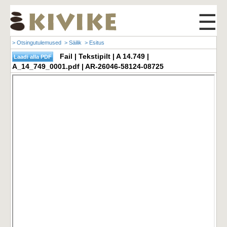
☰
> Otsingutulemused
> Säilik
> Esitus
Fail | Tekstipilt | A 14.749 |
A_14_749_0001.pdf | AR-26046-58124-08725