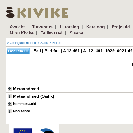
|
|
|
|
Avaleht
Tutvustus
Liitotsing
Kataloog
Projektid
|
|
Minu Kivike
Tellimused
Sisene
> Otsingutulemused
> Säilik
> Esitus
Fail | Pildifail | A 12.491 | A_12_491_1929_0021.t
Metaandmed
Metaandmed (Säilik)
Kommentaarid
Märksõnad