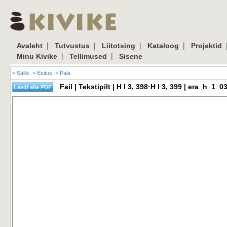
|
|
|
|
Avaleht
Tutvustus
Liitotsing
Kataloog
Projektid
|
|
Minu Kivike
Tellimused
Sisene
> Säilik
> Esitus
> Pala
Fail | Tekstipilt | H I 3, 398·H I 3, 399 | era_h_