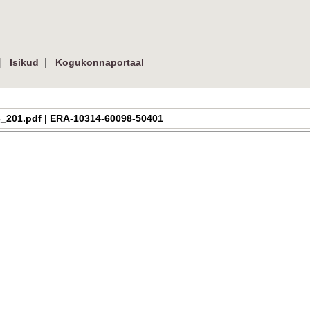
|
|
Isikud
Kogukonnaportaal
1_03_201.pdf | ERA-10314-60098-50401